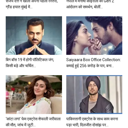
संजय दत्त ने खोला अपना पहला रेस्तरां,
नेपाल में मनीषा कोइराला का Gen Z
ग्रैंड हयात मुंबई में...
आंदोलन को समर्थन, बोलीं...
बिग बॉस 19 में होगी पॉलिटिकल जंग,
Saiyaara Box Office Collection:
किसी बड़े और चर्चित...
कमाई हुई 256 करोड़ के पार, बना...
‘कांटा लगा’ फेम एक्ट्रेस शेफाली जरीवाला
पाकिस्तानी एक्ट्रेस के साथ काम करना
की मौत, जांच में जुटी...
पड़ा भारी, दिलजीत दोसांझ पर...