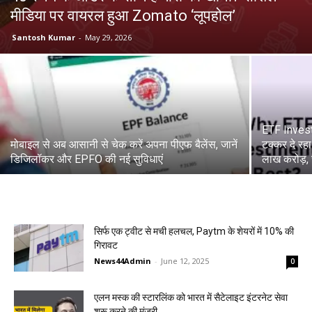
मीडिया पर वायरल हुआ Zomato ‘लूपहोल’
Santosh Kumar
-
May 29, 2026
ETF Invest
मोबाइल से अब आसानी से चेक करें अपना पीएफ बैलेंस, जानें
टक्कर दे रह
डिजिलॉकर और EPFO की नई सुविधाएं
लाख करोड़, 
सिर्फ एक ट्वीट से मची हलचल, Paytm के शेयरों में 10% की
गिरावट
News44Admin
-
June 12, 2025
0
एलन मस्क की स्टारलिंक को भारत में सैटेलाइट इंटरनेट सेवा
शुरू करने की मंजूरी,...