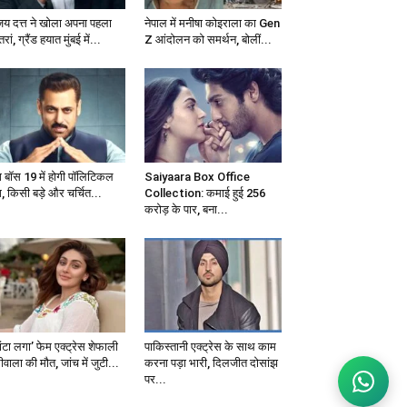
जय दत्त ने खोला अपना पहला
नेपाल में मनीषा कोइराला का Gen
्तरां, ग्रैंड हयात मुंबई में...
Z आंदोलन को समर्थन, बोलीं...
ग बॉस 19 में होगी पॉलिटिकल
Saiyaara Box Office
, किसी बड़े और चर्चित...
Collection: कमाई हुई 256
करोड़ के पार, बना...
ंटा लगा’ फेम एक्ट्रेस शेफाली
पाकिस्तानी एक्ट्रेस के साथ काम
वाला की मौत, जांच में जुटी...
करना पड़ा भारी, दिलजीत दोसांझ
पर...