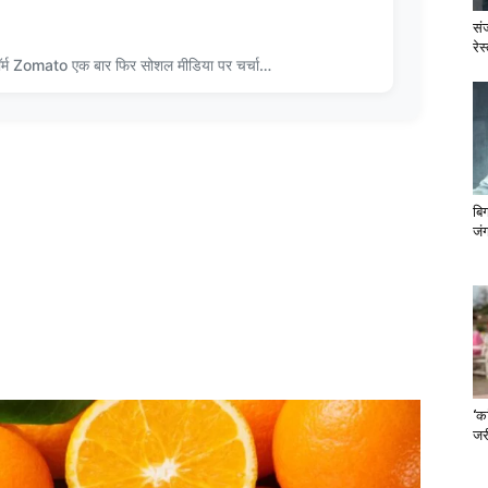
सं
रेस
ॉर्म Zomato एक बार फिर सोशल मीडिया पर चर्चा…
बि
जंग
‘का
जरी