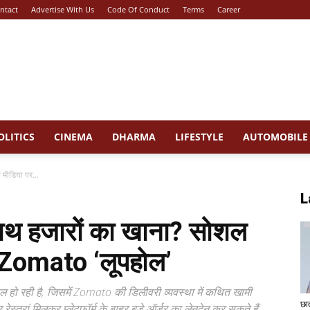
ntact
Advertise With Us
Code Of Conduct
Terms
Career
OLITICS
CINEMA
DHARMA
LIFESTYLE
AUTOMOBILE
 मीडिया पर...
L
 साथ हजारों का खाना? सोशल
 Zomato ‘लूपहोल’
रल हो रही है, जिसमें Zomato की डिलीवरी व्यवस्था में कथित खामी
छा
ेस्तरां मिलकर प्लेटफॉर्म के बाहर बड़े ऑर्डर का लेनदेन कर सकते हैं,