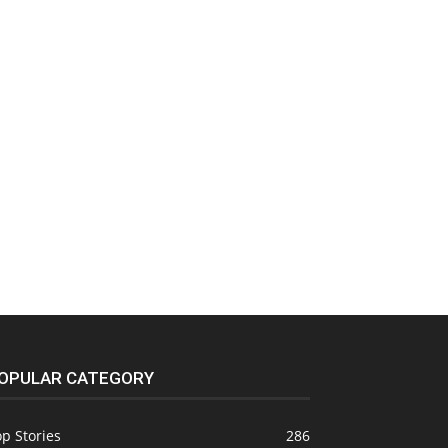
OPULAR CATEGORY
p Stories
286