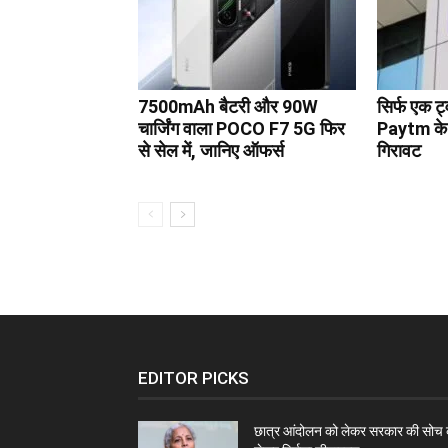
7500mAh बैटरी और 90W
सिर्फ एक ट
चार्जिंग वाला POCO F7 5G फिर
Paytm के श
से सेल में, जानिए ऑफर्स
गिरावट
EDITOR PICKS
छात्र आंदोलन को लेकर सरकार की सोच 