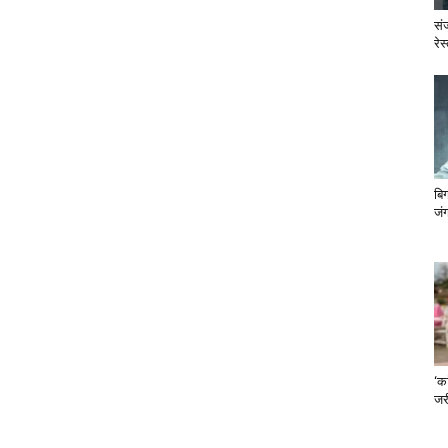
सं
रेस
बि
जंग
‘का
जरी