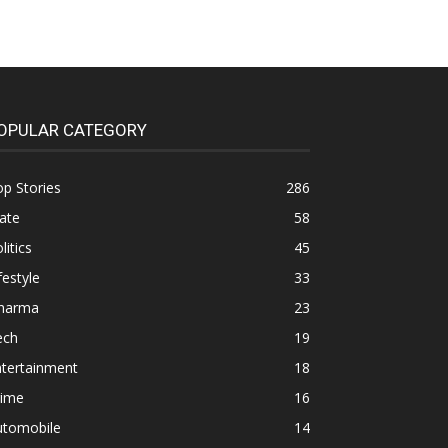
OPULAR CATEGORY
p Stories
286
ate
58
litics
45
festyle
33
harma
23
ech
19
ntertainment
18
rime
16
utomobile
14