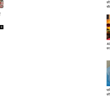
की
सी
व
0
40
का
पा
कौन