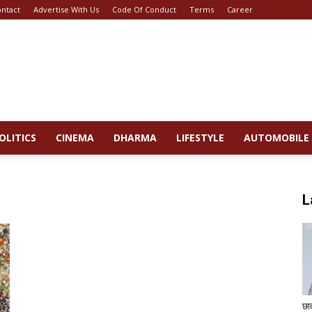
ntact
Advertise With Us
Code Of Conduct
Terms
Career
OLITICS
CINEMA
DHARMA
LIFESTYLE
AUTOMOBILE
L
छा