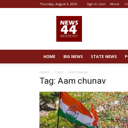
Thursday, August 6, 2026
Sign in / Join
About
Co
News
44
HOME
BIG NEWS
STATE NEWS
P
Home
Tags
Aam chunav
Tag: Aam chunav