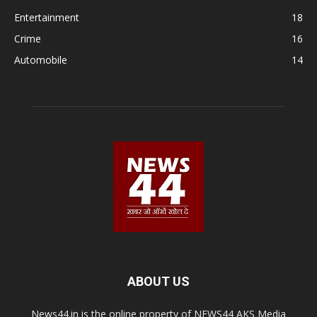
Entertainment
18
Crime
16
Automobile
14
ABOUT US
News44.in is the online property of NEWS44 AKS Media