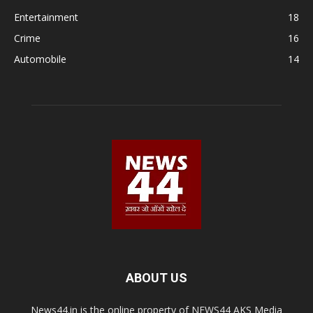
Entertainment
18
Crime
16
Automobile
14
ABOUT US
News44.in is the online property of NEWS44 AKS Media