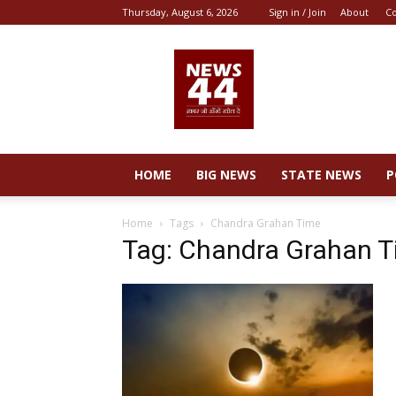
Thursday, August 6, 2026
Sign in / Join
About
Co
News
44
HOME
BIG NEWS
STATE NEWS
P
Home
Tags
Chandra Grahan Time
Tag: Chandra Grahan 