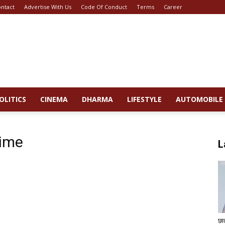
ntact
Advertise With Us
Code Of Conduct
Terms
Career
OLITICS
CINEMA
DHARMA
LIFESTYLE
AUTOMOBILE
Time
L
छा