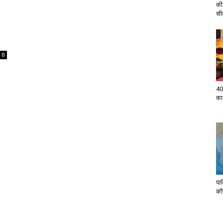
की
सी
0
40
का
पा
कौन