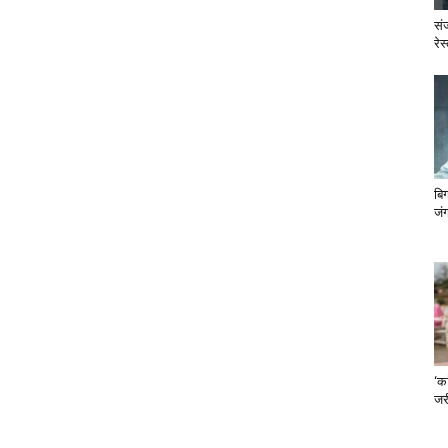
सं
रेस
बि
जंग
‘का
जरी