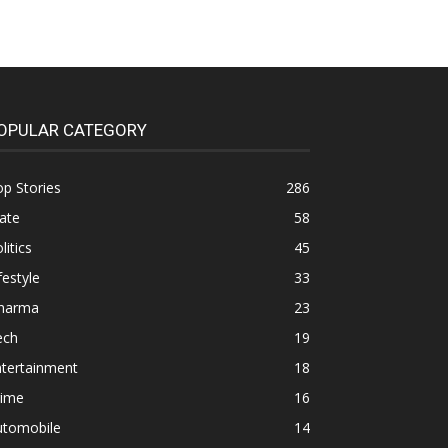
OPULAR CATEGORY
p Stories
286
ate
58
litics
45
festyle
33
harma
23
ech
19
ntertainment
18
rime
16
utomobile
14