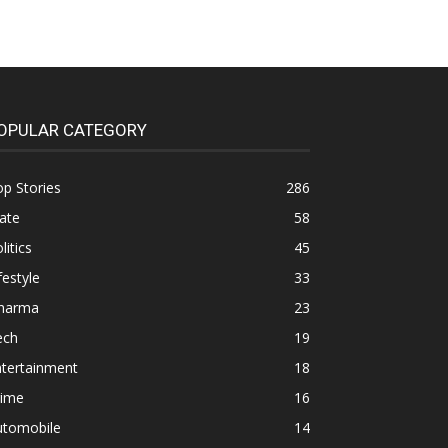
OPULAR CATEGORY
p Stories
286
ate
58
litics
45
festyle
33
harma
23
ech
19
ntertainment
18
rime
16
utomobile
14