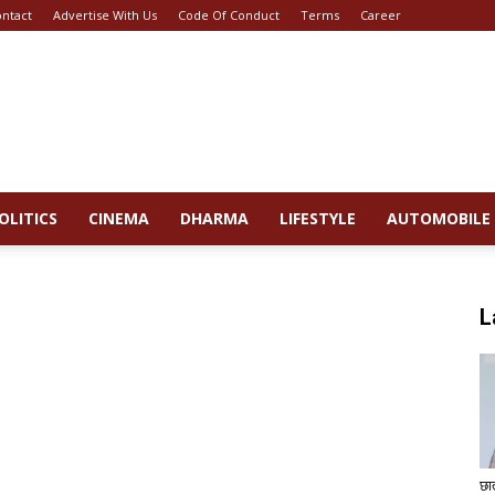
ntact
Advertise With Us
Code Of Conduct
Terms
Career
OLITICS
CINEMA
DHARMA
LIFESTYLE
AUTOMOBILE
L
छा