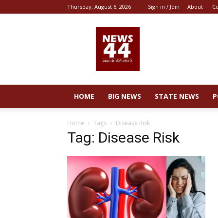
Thursday, August 6, 2026
Sign in / Join
About
Co
News
44
HOME
BIG NEWS
STATE NEWS
P
Home
Tags
Disease Risk
Tag: Disease Risk