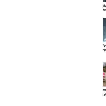
सं
रेस
बि
जंग
‘का
जरी