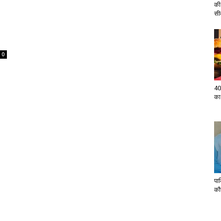
की
सी
0
40
का
पा
कौन