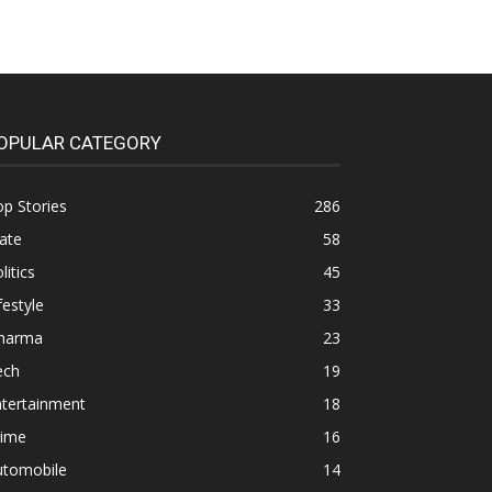
OPULAR CATEGORY
p Stories
286
ate
58
litics
45
festyle
33
harma
23
ech
19
ntertainment
18
rime
16
utomobile
14