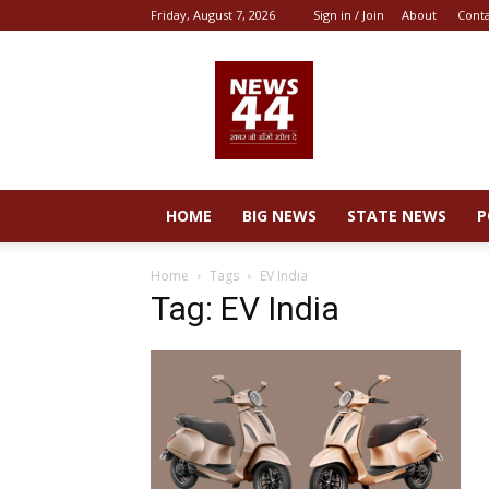
Friday, August 7, 2026
Sign in / Join
About
Cont
News
44
HOME
BIG NEWS
STATE NEWS
P
Home
Tags
EV India
Tag: EV India