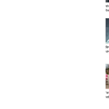
सं
रेस
बि
जंग
‘का
जरी