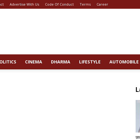
act
Advertise With Us
Code Of Conduct
Terms
Career
OLITICS
CINEMA
DHARMA
LIFESTYLE
AUTOMOBILE
L
छा