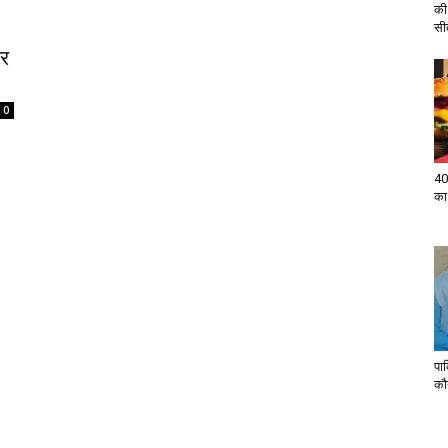
की
सी
र
0
40
का
पा
कौन