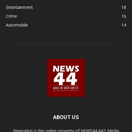
Entertainment
18
Crime
16
Automobile
14
ABOUT US
News44.in is the online property of NEWS44 AKS Media