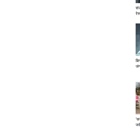
सं
रेस
बि
जंग
‘का
जरी