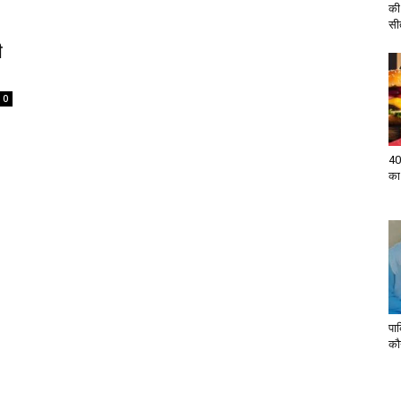
की
सी
ी
0
40
का
पा
कौन