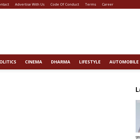
ntact
Advertise With Us
Code Of Conduct
Terms
Career
OLITICS
CINEMA
DHARMA
LIFESTYLE
AUTOMOBILE
L
छा