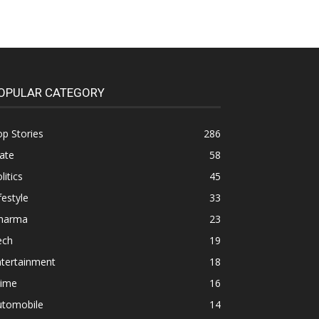
OPULAR CATEGORY
p Stories
286
ate
58
litics
45
festyle
33
harma
23
ech
19
ntertainment
18
rime
16
utomobile
14