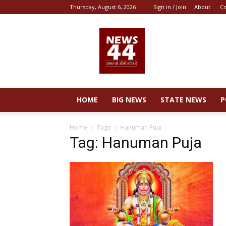
Thursday, August 6, 2026
Sign in / Join
About
Co
News
44
HOME
BIG NEWS
STATE NEWS
P
Home
Tags
Hanuman Puja
Tag: Hanuman Puja