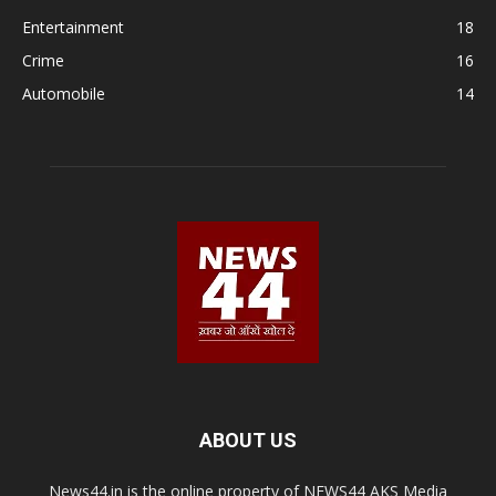
Entertainment
18
Crime
16
Automobile
14
ABOUT US
News44.in is the online property of NEWS44 AKS Media