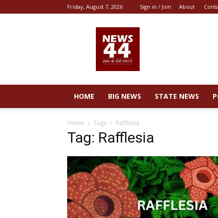
Friday, August 7, 2026
Sign in / Join
About
Cont
News
44
HOME
BIG NEWS
STATE NEWS
P
Home
Tags
Rafflesia
Tag: Rafflesia