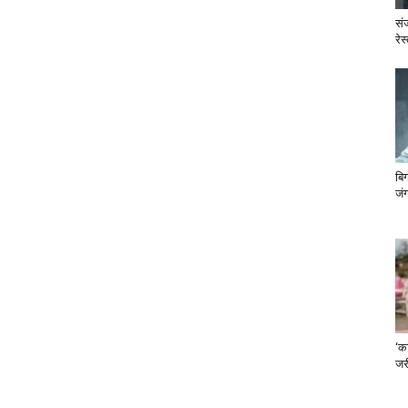
सं
रेस
बि
जंग
‘का
जरी