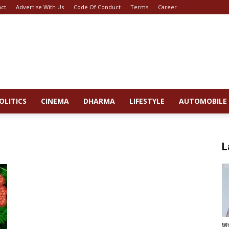
act
Advertise With Us
Code Of Conduct
Terms
Career
OLITICS
CINEMA
DHARMA
LIFESTYLE
AUTOMOBILE
L
छा