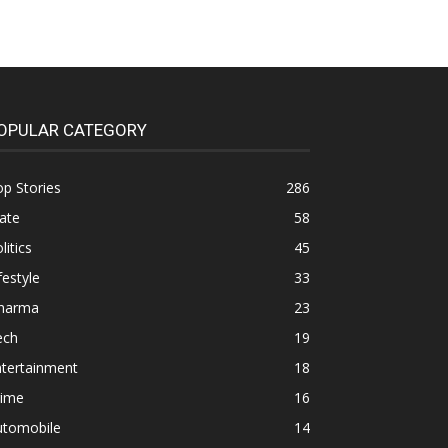
OPULAR CATEGORY
p Stories
286
ate
58
litics
45
festyle
33
harma
23
ech
19
ntertainment
18
rime
16
utomobile
14