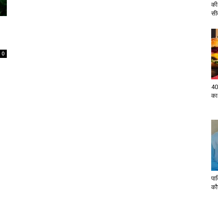
की
सी
0
40
का
पा
कौन