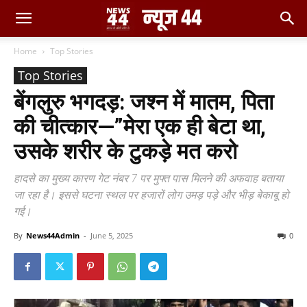
Home
Top Stories
Top Stories
बेंगलुरु भगदड़: जश्न में मातम, पिता
की चीत्कार—”मेरा एक ही बेटा था,
उसके शरीर के टुकड़े मत करो
हादसे का मुख्य कारण गेट नंबर 7 पर मुफ्त पास मिलने की अफवाह बताया
जा रहा है। इससे घटना स्थल पर हजारों लोग उमड़ पड़े और भीड़ बेकाबू हो
गई।
By
News44Admin
-
June 5, 2025
0