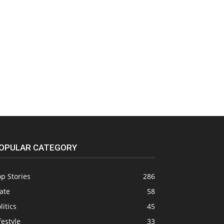
OPULAR CATEGORY
p Stories
286
ate
58
litics
45
festyle
33