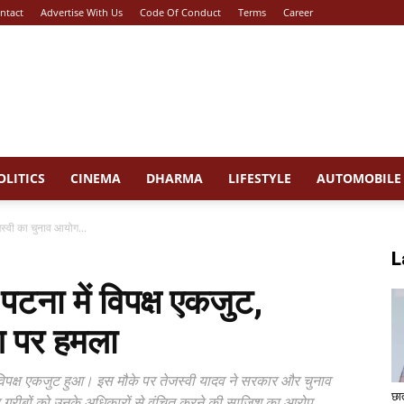
ntact
Advertise With Us
Code Of Conduct
Terms
Career
OLITICS
CINEMA
DHARMA
LIFESTYLE
AUTOMOBILE
जस्वी का चुनाव आयोग...
L
टना में विपक्ष एकजुट,
ग पर हमला
 विपक्ष एकजुट हुआ। इस मौके पर तेजस्वी यादव ने सरकार और चुनाव
छा
 गरीबों को उनके अधिकारों से वंचित करने की साजिश का आरोप