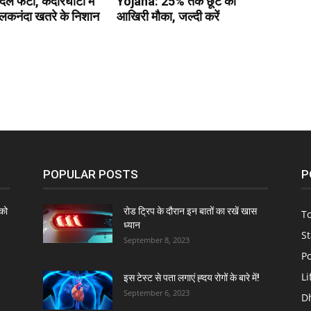
ादल फटा, केदारघाटी में
Yojana: 25% तक छूट का
अलकनंदा खतरे के निशान
आखिरी मौका, जल्दी करें
POPULAR POSTS
P
को
रोड ट्रिप के दौरान इन बातों का रखें खास
To
ध्यान
St
September 8, 2023
Po
Li
इस टेस्ट से पता लगाएं ह्दय रोगों के बारे में!
September 6, 2023
D