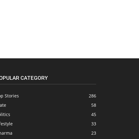
OPULAR CATEGORY
p Stories
286
ate
58
litics
45
festyle
33
harma
23