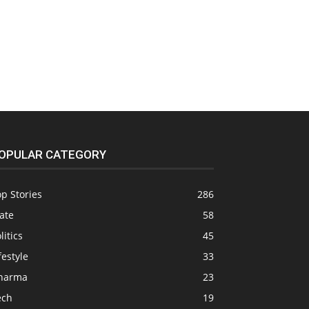
OPULAR CATEGORY
p Stories
286
ate
58
litics
45
festyle
33
harma
23
ech
19