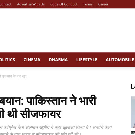
Contact
Advertise With Us
Code Of Conduct
Terms
Career
OLITICS
CINEMA
DHARMA
LIFESTYLE
AUTOMOBILE
ी नुकसान के बाद खुद...
L
बयान: पाकिस्तान ने भारी
ंगी थी सीजफायर
 कांग्रेस नेता सलमान खुर्शीद ने बड़ा खुलासा किया है। उन्होंने कहा
छा
उठाने के बाद भारत से सीजफायर की मांग की थी।