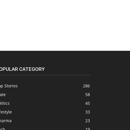
OPULAR CATEGORY
p Stories
286
ate
58
litics
45
festyle
33
harma
23
ech
19